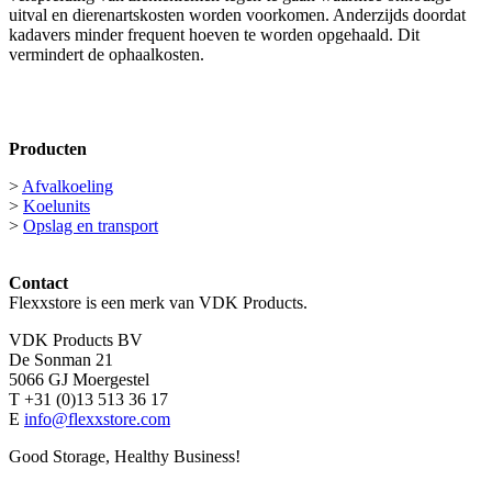
uitval en dierenartskosten worden voorkomen. Anderzijds doordat
kadavers minder frequent hoeven te worden opgehaald. Dit
vermindert de ophaalkosten.
Interesse in afvalkoeling en koelunits? Bekijk hier de
productpagina’s >
Producten
>
Afvalkoeling
>
Koelunits
>
Opslag en transport
Contact
Flexxstore is een merk van VDK Products.
VDK Products BV
De Sonman 21
5066 GJ Moergestel
T +31 (0)13 513 36 17
E
info@flexxstore.com
Good Storage, Healthy Business!