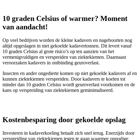
Kijk hier voor onze producten >
10 graden Celsius of warmer? Moment
van aandacht!
Op veel bedrijven worden de kleine kadavers en nageboorten nog
altijd opgeslagen in niet gekoelde kadavertonnen. Dit levert vanaf
10 graden Celsius al grote risico’s op ten aanzien van het
vermenigvuldigen en verspreiden van ziektekiemen. Daarnaast
veroorzaken kadavers in ontbinding geuroverlast.
Insecten en ander ongedierte komen op niet gekoelde kadavers af en
kunnen ziektekiemen verspreiden. Door kadavers te koelen tot
minder dan 10 graden Celsius wordt geuroverlast voorkomen en de
kans op verspreiding van ziektekiemen geminimaliseerd.
Interesse in afvalkoeling en koelunits? Bekijk hier de
productpagina’s >
Kostenbesparing door gekoelde opslag
Investeren in kadaverkoeling betaalt zich snel terug. Enerzijds door
verspreiding van ziektekiemen tegen te gaan waarmee onnodige