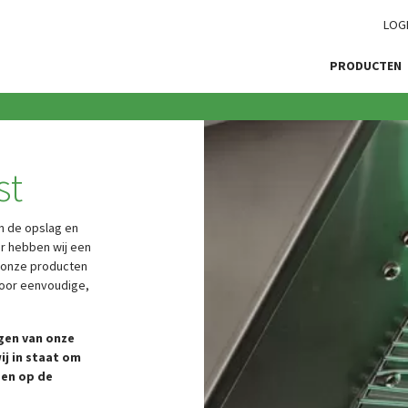
LOG
PRODUCTEN
st
an de opslag en
or hebben wij een
n onze producten
 voor eenvoudige,
gen van onze
ij in staat om
gen op de