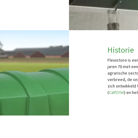
Historie
Flexxstore is e
jaren 70 met ee
agrarische secto
verbreed, de on
zich ontwikkeld 
(
CalfOTel
) en he